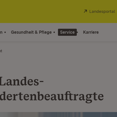
Extern:
Landesportal
on
Gesundheit & Pflege
Service
Karriere
ht
Landes-
dertenbeauftragte