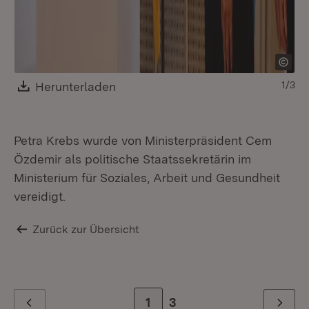
Download:
Herunterladen
(Öffnet in neuem Fenster)
1/3
Petra Krebs wurde von Ministerpräsident Cem
Özdemir als politische Staatssekretärin im
Ministerium für Soziales, Arbeit und Gesundheit
vereidigt.
Zurück zur Übersicht
Zur Seite
1
Zur letzten Seite
3
Zurück
Weiter