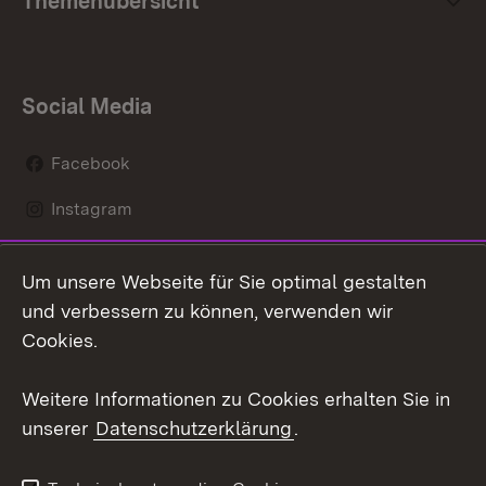
Themenübersicht
Social Media
Facebook
Instagram
LinkedIn
Um unsere Webseite für Sie optimal gestalten
Mastodon
und verbessern zu können, verwenden wir
Cookies.
Youtube
Weitere Informationen zu Cookies erhalten Sie in
Zum 
unserer
Datenschutzerklärung
.
Kontakt
Datenschutz
Erklärung zur
Benutzungshinweise