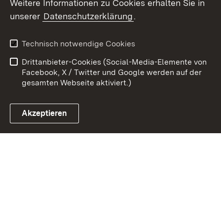
Weitere Informationen zu Cookies erhalten Sie in
Zum 
unserer
Datenschutzerklärung
.
Kontakt
Datenschutz
Erklärung zur
Benutzungshinweise
Technisch notwendige Cookies
Barrierefreiheit
Drittanbieter-Cookies (Social-Media-Elemente von
Impressum
Cookies
Facebook, X / Twitter und Google werden auf der
gesamten Webseite aktiviert.)
Akzeptieren
Link zum Landesportal