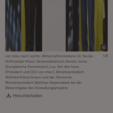
1/8
von links nach rechts: Wirtschaftsministerin Dr. Nicole
Be
Hoffmeister-Kraut, Generaldirektorin Kerstin Jorna
(Europäische Kommission), Luc Van den hove
(Präsident und CEO von imec), Ministerpräsident
Winfried Kretschmann und der flämische
Ministerpräsident Matthias Diependaele bei der
Bekanntgabe des Ansiedlungsprojekts
Download:
Herunterladen
(Öffnet in neuem Fenster)