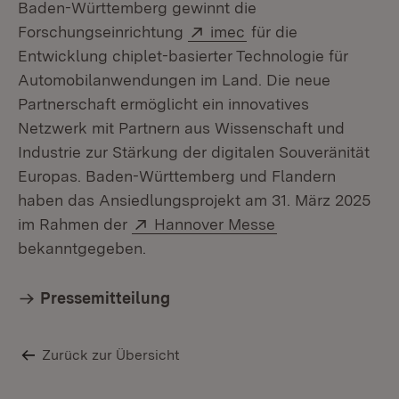
Baden-Württemberg gewinnt die
Extern:
(Öffnet in neuem Fen
Forschungseinrichtung
imec
für die
Entwicklung chiplet-basierter Technologie für
Automobilanwendungen im Land. Die neue
Partnerschaft ermöglicht ein innovatives
Netzwerk mit Partnern aus Wissenschaft und
Industrie zur Stärkung der digitalen Souveränität
Europas. Baden-Württemberg und Flandern
haben das Ansiedlungsprojekt am 31. März 2025
Extern:
(Öffnet in neuem
im Rahmen der
Hannover Messe
bekanntgegeben.
Pressemitteilung
Zurück zur Übersicht