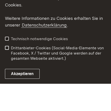
Cookies.
Youtube
Weitere Informationen zu Cookies erhalten Sie in
Zum 
unserer
Datenschutzerklärung
.
Kontakt
Datenschutz
Erklärung zur
Benutzungshinweise
Technisch notwendige Cookies
Barrierefreiheit
Drittanbieter-Cookies (Social-Media-Elemente von
Impressum
Cookies
Facebook, X / Twitter und Google werden auf der
gesamten Webseite aktiviert.)
Akzeptieren
Link zum Landesportal