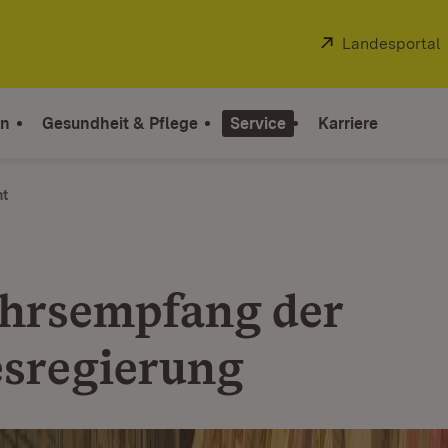
Extern:
Landesportal
on
Gesundheit & Pflege
Service
Karriere
ht
hrsempfang der
sregierung