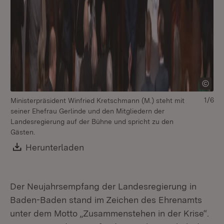
1/6
Ministerpräsident Winfried Kretschmann (M.) steht mit
Mi
seiner Ehefrau Gerlinde und den Mitgliedern der
se
Landesregierung auf der Bühne und spricht zu den
La
Gästen.
Gä
Download:
Herunterladen
(Öffnet in neuem Fenster)
Der Neujahrsempfang der Landesregierung in
Baden-Baden stand im Zeichen des Ehrenamts
unter dem Motto „Zusammenstehen in der Krise“.