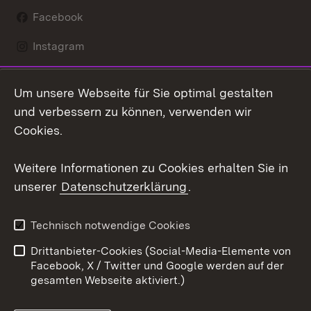
Facebook
Instagram
LinkedIn
Um unsere Webseite für Sie optimal gestalten
Mastodon
und verbessern zu können, verwenden wir
Cookies.
Youtube
Weitere Informationen zu Cookies erhalten Sie in
Zum 
unserer
Datenschutzerklärung
.
Kontakt
Datenschutz
Erklärung zur
Benutzungshinweise
Technisch notwendige Cookies
Barrierefreiheit
Drittanbieter-Cookies (Social-Media-Elemente von
Impressum
Cookies
Facebook, X / Twitter und Google werden auf der
gesamten Webseite aktiviert.)