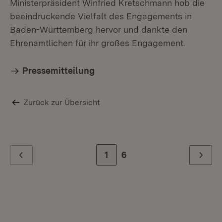
Ministerpräsident Winfried Kretschmann hob die
beeindruckende Vielfalt des Engagements in
Baden-Württemberg hervor und dankte den
Ehrenamtlichen für ihr großes Engagement.
Pressemitteilung
Zurück zur Übersicht
Zur Seite
1
Zur letzten Seite
6
Zurück
Weiter