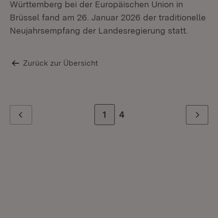
Württemberg bei der Europäischen Union in
Re
Brüssel fand am 26. Januar 2026 der traditionelle
Neujahrsempfang der Landesregierung statt.
Zurück zur Übersicht
Zur Seite
1
Zur letzten Seite
4
Zurück
Weiter