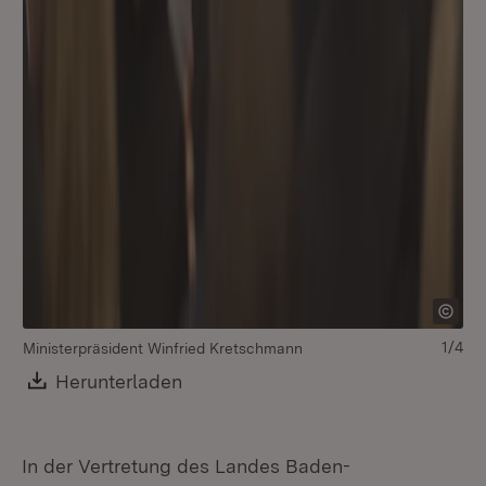
1/4
Ministerpräsident Winfried Kretschmann
Download:
Herunterladen
(Öffnet in neuem Fenster)
In der Vertretung des Landes Baden-
Mi