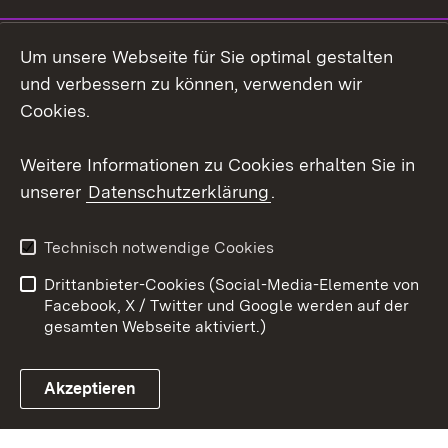
LinkedIn
Um unsere Webseite für Sie optimal gestalten
Mastodon
und verbessern zu können, verwenden wir
Cookies.
Youtube
Weitere Informationen zu Cookies erhalten Sie in
Zum 
unserer
Datenschutzerklärung
.
Kontakt
Datenschutz
Erklärung zur
Benutzungshinweise
Technisch notwendige Cookies
Barrierefreiheit
Drittanbieter-Cookies (Social-Media-Elemente von
Impressum
Cookies
Facebook, X / Twitter und Google werden auf der
gesamten Webseite aktiviert.)
Akzeptieren
Link zum Landesportal