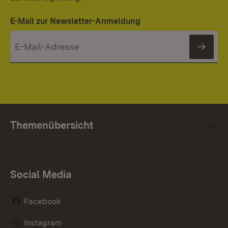
E-Mail zur Newsletter-Anmeldung
News
Themenübersicht
Social Media
Facebook
Instagram