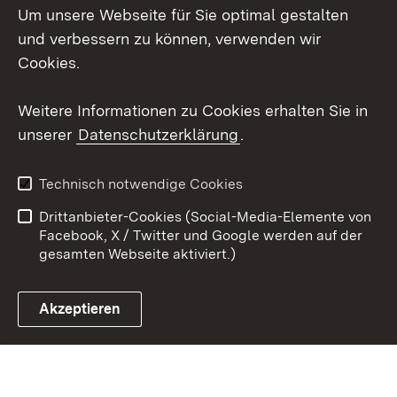
Um unsere Webseite für Sie optimal gestalten
Mastodon
und verbessern zu können, verwenden wir
Cookies.
Youtube
Weitere Informationen zu Cookies erhalten Sie in
Zum 
unserer
Datenschutzerklärung
.
Kontakt
Datenschutz
Erklärung zur
Benutzungshinweise
Technisch notwendige Cookies
Barrierefreiheit
Drittanbieter-Cookies (Social-Media-Elemente von
Impressum
Cookies
Facebook, X / Twitter und Google werden auf der
gesamten Webseite aktiviert.)
Akzeptieren
Link zum Landesportal