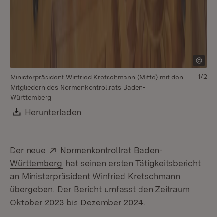
1/2
Ministerpräsident Winfried Kretschmann (Mitte) mit den
Mi
Mitgliedern des Normenkontrollrats Baden-
Di
Württemberg
No
Download:
Herunterladen
(Öffnet in neuem Fenster)
Extern:
Der neue
Normenkontrollrat Baden-
(Öffnet in neuem Fenster)
Württemberg
hat seinen ersten Tätigkeitsbericht
an Ministerpräsident Winfried Kretschmann
übergeben. Der Bericht umfasst den Zeitraum
Oktober 2023 bis Dezember 2024.