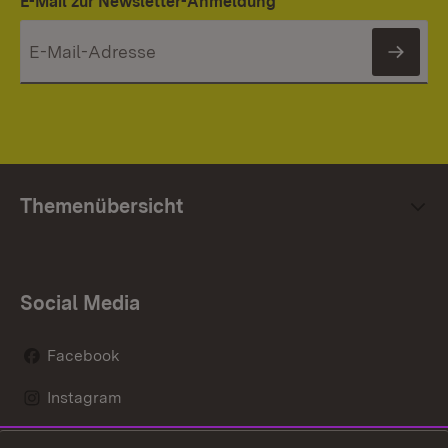
E-Mail zur Newsletter-Anmeldung
News
Themenübersicht
Social Media
Facebook
Instagram
LinkedIn