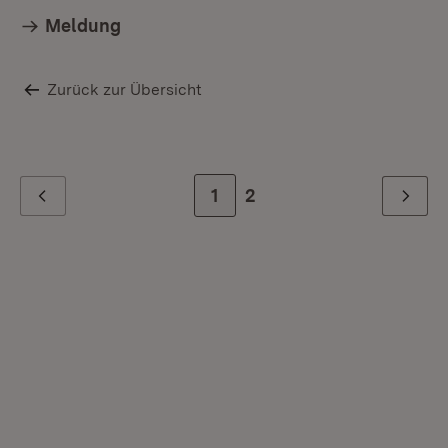
Meldung
Zurück zur Übersicht
Zur Seite
1
Zur letzten Seite
2
Zurück
Weiter