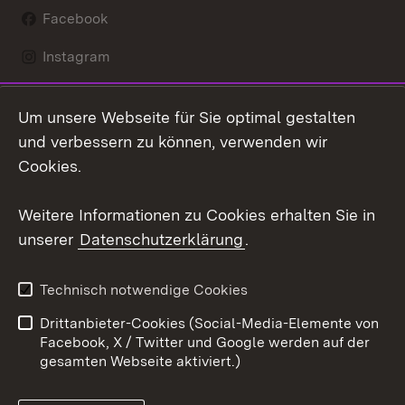
Facebook
Instagram
LinkedIn
Um unsere Webseite für Sie optimal gestalten
Mastodon
und verbessern zu können, verwenden wir
Cookies.
Youtube
Weitere Informationen zu Cookies erhalten Sie in
Zum 
unserer
Datenschutzerklärung
.
Kontakt
Datenschutz
Erklärung zur
Benutzungshinweise
Technisch notwendige Cookies
Barrierefreiheit
Drittanbieter-Cookies (Social-Media-Elemente von
Impressum
Cookies
Facebook, X / Twitter und Google werden auf der
gesamten Webseite aktiviert.)