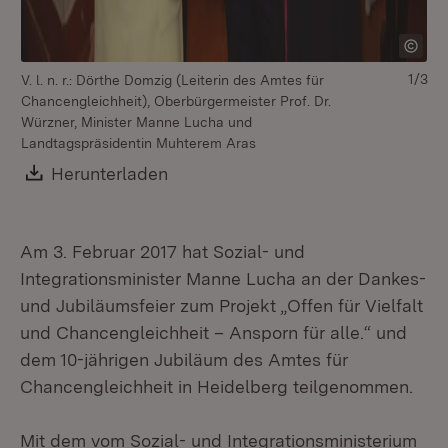
1/3
V. l. n. r.: Dörthe Domzig (Leiterin des Amtes für
V. 
Chancengleichheit), Oberbürgermeister Prof. Dr.
Pä
Würzner, Minister Manne Lucha und
Ec
Landtagspräsidentin Muhterem Aras
He
Mi
Download:
Herunterladen
(Öffnet in neuem Fenster)
Am
(B
Am 3. Februar 2017 hat Sozial- und
Integrationsminister Manne Lucha an der Dankes-
und Jubiläumsfeier zum Projekt „Offen für Vielfalt
und Chancengleichheit – Ansporn für alle.“ und
dem 10-jährigen Jubiläum des Amtes für
Chancengleichheit in Heidelberg teilgenommen.
Mit dem vom Sozial- und Integrationsministerium