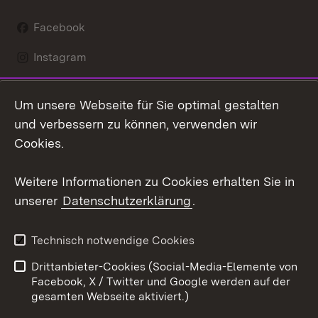
Facebook
Instagram
LinkedIn
Um unsere Webseite für Sie optimal gestalten
Mastodon
und verbessern zu können, verwenden wir
Cookies.
Youtube
Weitere Informationen zu Cookies erhalten Sie in
Zum 
unserer
Datenschutzerklärung
.
Kontakt
Datenschutz
Erklärung zur
Benutzungshinweise
Technisch notwendige Cookies
Barrierefreiheit
Drittanbieter-Cookies (Social-Media-Elemente von
Impressum
Cookies
Facebook, X / Twitter und Google werden auf der
gesamten Webseite aktiviert.)