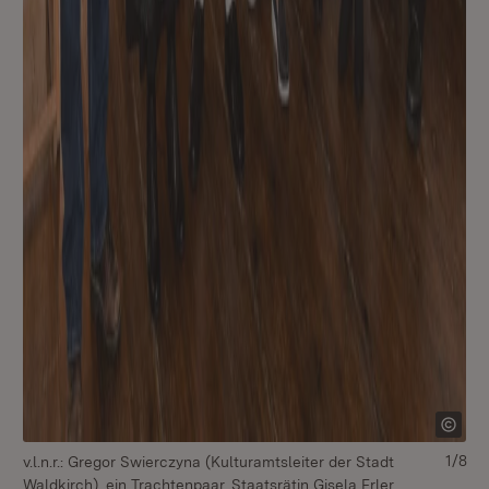
1/8
v.l.n.r.: Gregor Swierczyna (Kulturamtsleiter der Stadt
Waldkirch), ein Trachtenpaar, Staatsrätin Gisela Erler,