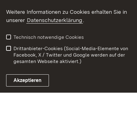
Weitere Informationen zu Cookies erhalten Sie in
Zum 
unserer
Datenschutzerklärung
.
Kontakt
Datenschutz
Erklärung zur
Benutzungshinweise
Technisch notwendige Cookies
Barrierefreiheit
Drittanbieter-Cookies (Social-Media-Elemente von
Impressum
Cookies
Facebook, X / Twitter und Google werden auf der
gesamten Webseite aktiviert.)
Akzeptieren
Link zum Landesportal