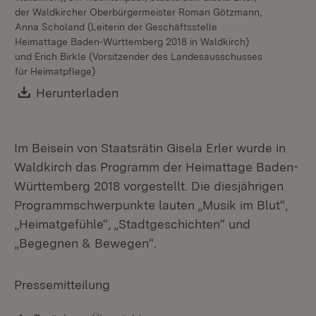
der Waldkircher Oberbürgermeister Roman Götzmann,
Anna Scholand (Leiterin der Geschäftsstelle
Heimattage Baden-Württemberg 2018 in Waldkirch)
und Erich Birkle (Vorsitzender des Landesausschusses
v.l
für Heimatpflege)
Wa
Download:
Herunterladen
(Öffnet in neuem Fenster)
Im Beisein von Staatsrätin Gisela Erler wurde in
Waldkirch das Programm der Heimattage Baden-
Württemberg 2018 vorgestellt. Die diesjährigen
Programmschwerpunkte lauten „Musik im Blut“,
„Heimatgefühle“, „Stadtgeschichten“ und
„Begegnen & Bewegen“.
Pressemitteilung