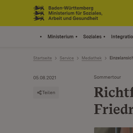
Zum Inhalt springen
Link zur Startseite
Ministerium
Soziales
Integrati
Startseite
Service
Mediathek
Einzelansic
Sommertour
05.08.2021
Richt
Teilen
Fried