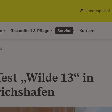
Extern:
Landesportal
on
Gesundheit & Pflege
Service
Karriere
ht
fest „Wilde 13“ in
richshafen