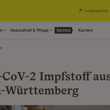
Extern:
Landesportal
on
Gesundheit & Pflege
Service
Karriere
ht
CoV-2 Impfstoff au
n-Württemberg