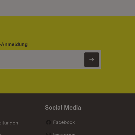
er-Anmeldung
Newsletter 
Social Media
Facebook
eilungen
s
Instagram