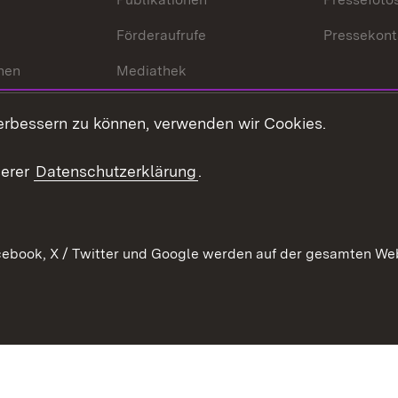
Förderaufrufe
Pressekont
hen
Mediathek
t
Veranstaltungen
erbessern zu können, verwenden wir Cookies.
en
RSS
ement
serer
Datenschutzerklärung
.
 Pflege
ebook, X / Twitter und Google werden auf der gesamten Webs
Kontakt
Datenschutz
Erklärung zur Barrierefreiheit