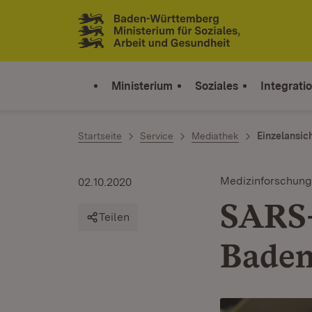
Zum Inhalt springen
Link zur Startseite
Ministerium
Soziales
Integrati
Startseite
Service
Mediathek
Einzelansic
Medizinforschung
02.10.2020
SARS-
Teilen
Bade