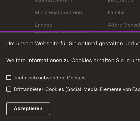
Ministerialdirektorin
Familie
Landes-
Ältere Mensc
Behindertenbeauftragte
Menschen mi
Um unsere Webseite für Sie optimal gestalten und v
Bürgerreferent
Behinderung
Karriere
Bürgerengag
Weitere Informationen zu Cookies erhalten Sie in un
Anfahrt
Gesundheit &
Technisch notwendige Cookies
Drittanbieter-Cookies (Social-Media-Elemente von Fac
Link zum Landesportal
Akzeptieren