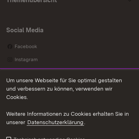
Themenübersicht
Social Media
Facebook
Instagram
LinkedIn
Um unsere Webseite für Sie optimal gestalten
Mastodon
und verbessern zu können, verwenden wir
Cookies.
Youtube
Weitere Informationen zu Cookies erhalten Sie in
Zum 
unserer
Datenschutzerklärung
.
Kontakt
Datenschutz
Erklärung zur
Benutzungshinweise