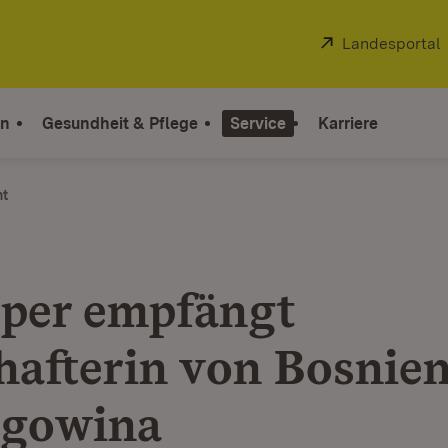
Extern:
Landesportal
on
Gesundheit & Pflege
Service
Karriere
ht
per empfängt
hafterin von Bosnie
egowina