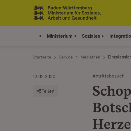
Zum Inhalt springen
Link zur Startseite
Ministerium
Soziales
Integrati
Startseite
Service
Mediathek
Einzelansic
Antrittsbesuch
12.02.2020
Schop
Teilen
Botsc
Herz