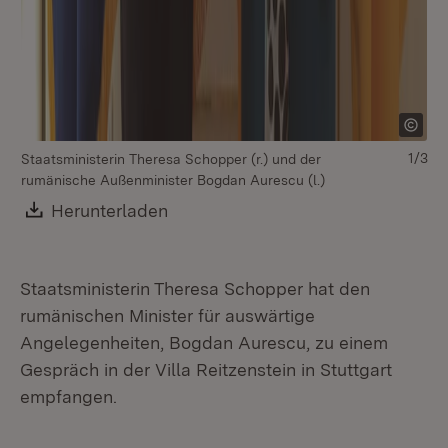
1/3
Staatsministerin Theresa Schopper (r.) und der
St
rumänische Außenminister Bogdan Aurescu (l.)
ru
Download:
Herunterladen
(Öffnet in neuem Fenster)
Staatsministerin Theresa Schopper hat den
rumänischen Minister für auswärtige
Angelegenheiten, Bogdan Aurescu, zu einem
Gespräch in der Villa Reitzenstein in Stuttgart
empfangen.