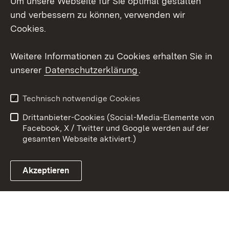
Um unsere Webseite für Sie optimal gestalten
Mastodon
und verbessern zu können, verwenden wir
Cookies.
Youtube
Weitere Informationen zu Cookies erhalten Sie in
Zum 
unserer
Datenschutzerklärung
.
Kontakt
Datenschutz
Erklärung zur
Benutzungshinweise
Technisch notwendige Cookies
Barrierefreiheit
Drittanbieter-Cookies (Social-Media-Elemente von
Impressum
Cookies
Facebook, X / Twitter und Google werden auf der
gesamten Webseite aktiviert.)
Akzeptieren
Link zum Landesportal