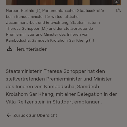
1/5
Norbert Barthle (l.), Parlamentarischer Staatssekretär
beim Bundesminister für wirtschaftliche
Zusammenarbeit und Entwicklung, Staatsministerin
Theresa Schopper (M.) und der stellvertretende
Premierminister und Minister des Inneren von
Kambodscha, Samdech Krolahom Sar Kheng (r.)
Download:
Herunterladen
(Öffnet in neuem Fenster)
St
st
In
Staatsministerin Theresa Schopper hat den
Khe
stellvertretenden Premierminister und Minister
des Inneren von Kambodscha, Samdech
Krolahom Sar Kheng, mit einer Delegation in der
Villa Reitzenstein in Stuttgart empfangen.
Zurück zur Übersicht