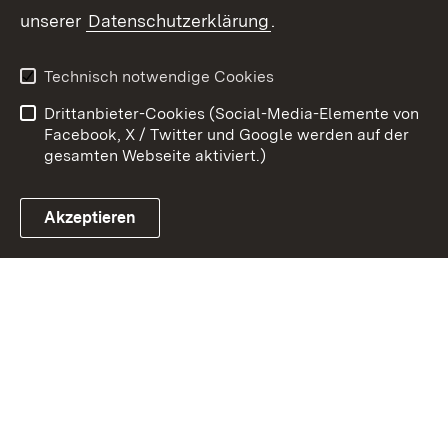
Zum 
unserer
Datenschutzerklärung
.
Kontakt
Datenschutz
Erklärung zur
Benutzungshinweise
Technisch notwendige Cookies
Barrierefreiheit
Drittanbieter-Cookies (Social-Media-Elemente von
Impressum
Cookies
Facebook, X / Twitter und Google werden auf der
gesamten Webseite aktiviert.)
Akzeptieren
Link zum Landesportal