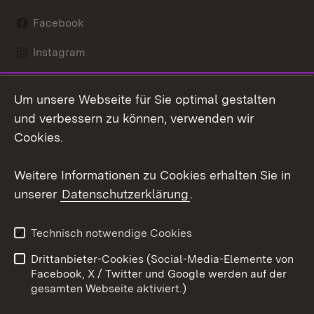
Facebook
Instagram
LinkedIn
Um unsere Webseite für Sie optimal gestalten
Mastodon
und verbessern zu können, verwenden wir
Cookies.
Youtube
Weitere Informationen zu Cookies erhalten Sie in
Zum 
unserer
Datenschutzerklärung
.
Kontakt
Datenschutz
Erklärung zur
Benutzungshinweise
Technisch notwendige Cookies
Barrierefreiheit
Drittanbieter-Cookies (Social-Media-Elemente von
Impressum
Cookies
Facebook, X / Twitter und Google werden auf der
gesamten Webseite aktiviert.)