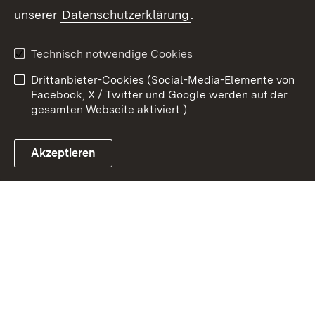
Zum 
unserer
Datenschutzerklärung
.
Kontakt
Datenschutz
Erklärung zur
Benutzungshinweise
Technisch notwendige Cookies
Barrierefreiheit
Drittanbieter-Cookies (Social-Media-Elemente von
Impressum
Cookies
Facebook, X / Twitter und Google werden auf der
gesamten Webseite aktiviert.)
Akzeptieren
Link zum Landesportal