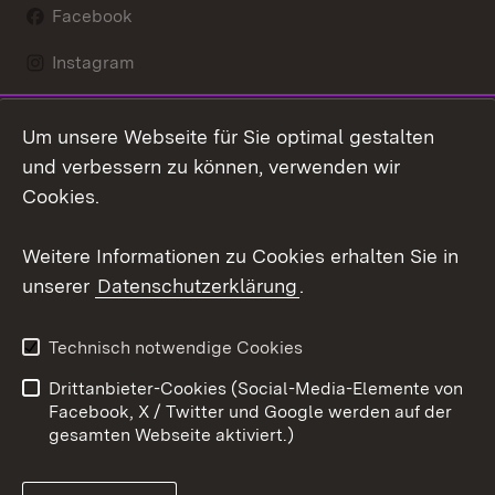
Facebook
Instagram
LinkedIn
Um unsere Webseite für Sie optimal gestalten
Mastodon
und verbessern zu können, verwenden wir
Cookies.
Youtube
Weitere Informationen zu Cookies erhalten Sie in
Zum 
unserer
Datenschutzerklärung
.
Kontakt
Datenschutz
Erklärung zur
Benutzungshinweise
Technisch notwendige Cookies
Barrierefreiheit
Drittanbieter-Cookies (Social-Media-Elemente von
Impressum
Cookies
Facebook, X / Twitter und Google werden auf der
gesamten Webseite aktiviert.)