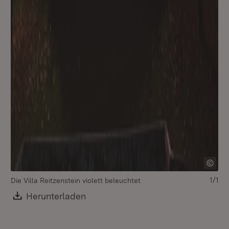
1/1
Die Villa Reitzenstein violett beleuchtet
Download:
Herunterladen
(Öffnet in neuem Fenster)