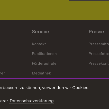
Service
Presse
Kontakt
Pressemitt
Publikationen
Pressefoto
Förderaufrufe
Pressekont
hen
Mediathek
t
Veranstaltungen
erbessern zu können, verwenden wir Cookies.
en
RSS
ement
serer
Datenschutzerklärung
.
 Pflege