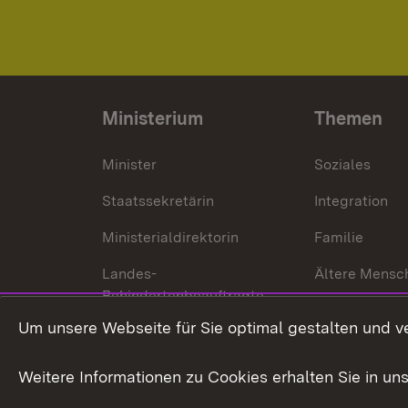
Ministerium
Themen
Minister
Soziales
Staatssekretärin
Integration
Ministerialdirektorin
Familie
Landes-
Ältere Mensc
Behindertenbeauftragte
Menschen mi
Um unsere Webseite für Sie optimal gestalten und v
Bürgerreferent
Behinderung
Karriere
Bürgerengag
Weitere Informationen zu Cookies erhalten Sie in un
Anfahrt
Gesundheit &