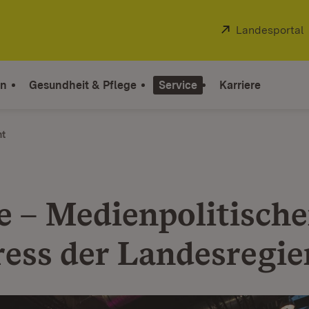
Extern:
Landesportal
on
Gesundheit & Pflege
Service
Karriere
ht
e – Medienpolitische
ess der Landesregi