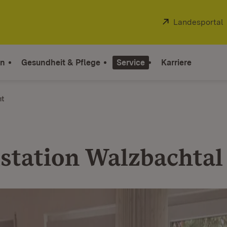
Extern:
Landesportal
on
Gesundheit & Pflege
Service
Karriere
ht
lstation Walzbachtal