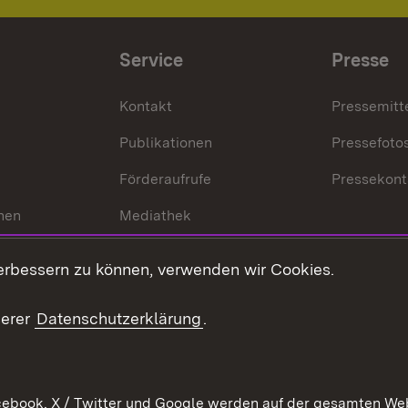
Service
Presse
Kontakt
Pressemitt
Publikationen
Pressefoto
Förderaufrufe
Pressekont
hen
Mediathek
t
Veranstaltungen
erbessern zu können, verwenden wir Cookies.
en
RSS
ement
serer
Datenschutzerklärung
.
 Pflege
ebook, X / Twitter und Google werden auf der gesamten Webs