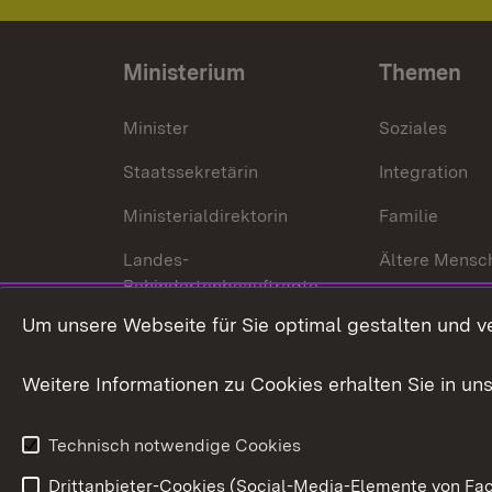
Ministerium
Themen
Minister
Soziales
Staatssekretärin
Integration
Ministerialdirektorin
Familie
Landes-
Ältere Mensc
Behindertenbeauftragte
Menschen mi
Um unsere Webseite für Sie optimal gestalten und v
Bürgerreferent
Behinderung
Karriere
Bürgerengag
Weitere Informationen zu Cookies erhalten Sie in un
Anfahrt
Gesundheit &
Technisch notwendige Cookies
Drittanbieter-Cookies (Social-Media-Elemente von Fac