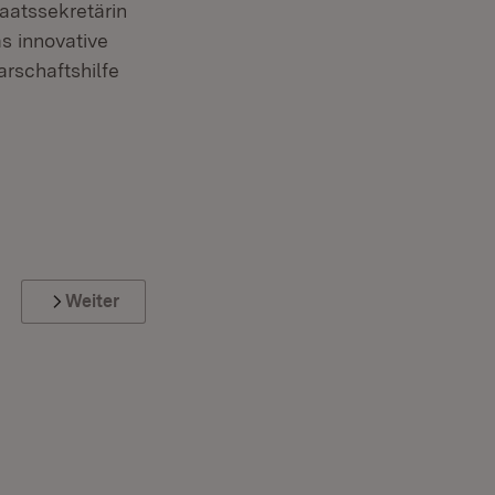
taatssekretärin
s innovative
arschaftshilfe
Weiter