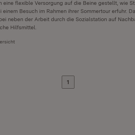
 eine flexible Versorgung auf die Beine gestellt, wie S
ei einem Besuch im Rahmen ihrer Sommertour erfuhr. Da
bei neben der Arbeit durch die Sozialstation auf Nachb
che Hilfsmittel.
ersicht
Zur letzten Seite
1