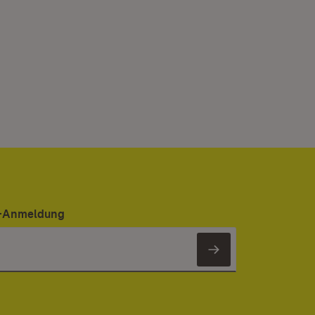
er-Anmeldung
Newsletter 