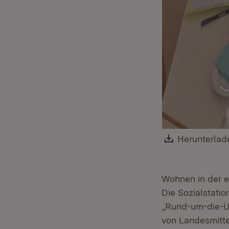
Download:
Herunterlad
Wohnen in der e
Die Sozialstati
„Rund-um-die-Uh
von Landesmitte