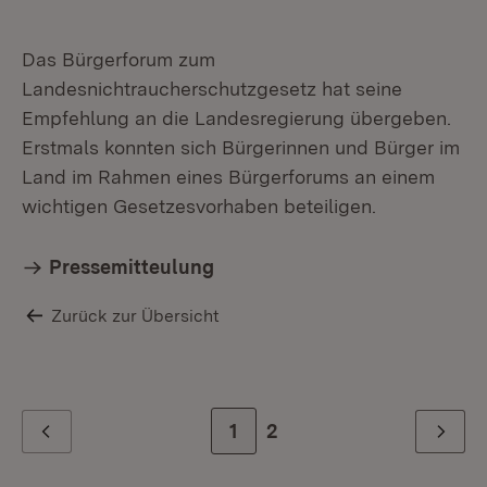
Das Bürgerforum zum
Landesnichtraucherschutzgesetz hat seine
Empfehlung an die Landesregierung übergeben.
Erstmals konnten sich Bürgerinnen und Bürger im
Land im Rahmen eines Bürgerforums an einem
wichtigen Gesetzesvorhaben beteiligen.
Pressemitteulung
Zurück zur Übersicht
Zur Seite
1
Zur letzten Seite
2
Zurück
Weiter