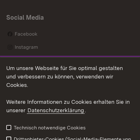
Social Media
Facebook
Instagram
LinkedIn
Um unsere Webseite für Sie optimal gestalten
Mastodon
und verbessern zu können, verwenden wir
Cookies.
Youtube
Weitere Informationen zu Cookies erhalten Sie in
Zum 
unserer
Datenschutzerklärung
.
Kontakt
Datenschutz
Erklärung zur
Benutzungshinweise
Technisch notwendige Cookies
Barrierefreiheit
Drittanbieter-Cookies (Social-Media-Elemente von