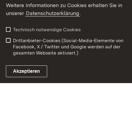
Weitere Informationen zu Cookies erhalten Sie in
Zum 
unserer
Datenschutzerklärung
.
Kontakt
Datenschutz
Erklärung zur
Benutzungshinweise
Technisch notwendige Cookies
Barrierefreiheit
Drittanbieter-Cookies (Social-Media-Elemente von
Impressum
Cookies
Facebook, X / Twitter und Google werden auf der
gesamten Webseite aktiviert.)
Akzeptieren
Link zum Landesportal