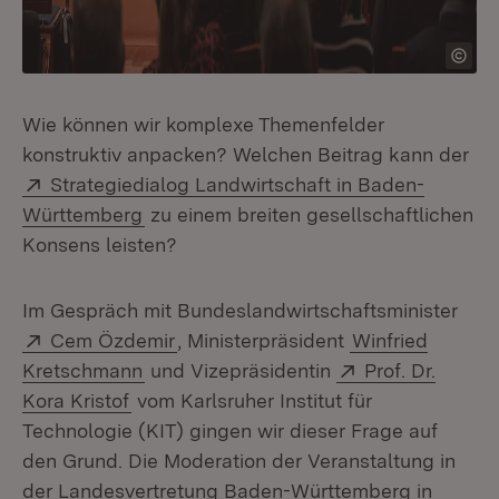
Wie können wir komplexe Themenfelder
konstruktiv anpacken? Welchen Beitrag kann der
Extern:
Strategiedialog Landwirtschaft in Baden-
(Öffnet in neuem Fenster)
Württemberg
zu einem breiten gesellschaftlichen
Konsens leisten?
Im Gespräch mit Bundeslandwirtschaftsminister
Extern:
(Öffnet in neuem Fenster)
Cem Özdemir
, Ministerpräsident
Winfried
Extern:
Kretschmann
und Vizepräsidentin
Prof. Dr.
(Öffnet in neuem Fenster)
Kora Kristof
vom Karlsruher Institut für
Technologie (KIT) gingen wir dieser Frage auf
den Grund. Die Moderation der Veranstaltung in
der Landesvertretung Baden-Württemberg in