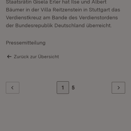
Staatsrätin Gisela Erler hat Ilse und Albert
Bäumer in der Villa Reitzenstein in Stuttgart das
Verdienstkreuz am Bande des Verdienstordens
der Bundesrepublik Deutschland überreicht.
Pressemitteilung
Zurück zur Übersicht
Zur Seite
1
Zur letzten Seite
5
Zurück
Weiter