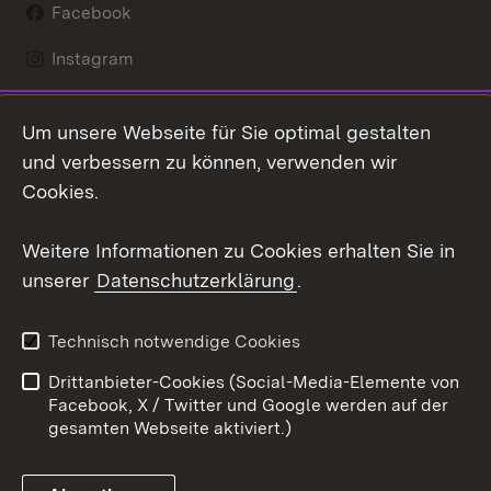
Facebook
Instagram
LinkedIn
Um unsere Webseite für Sie optimal gestalten
Mastodon
und verbessern zu können, verwenden wir
Cookies.
Youtube
Weitere Informationen zu Cookies erhalten Sie in
Zum 
unserer
Datenschutzerklärung
.
Kontakt
Datenschutz
Erklärung zur
Benutzungshinweise
Technisch notwendige Cookies
Barrierefreiheit
Drittanbieter-Cookies (Social-Media-Elemente von
Impressum
Cookies
Facebook, X / Twitter und Google werden auf der
gesamten Webseite aktiviert.)