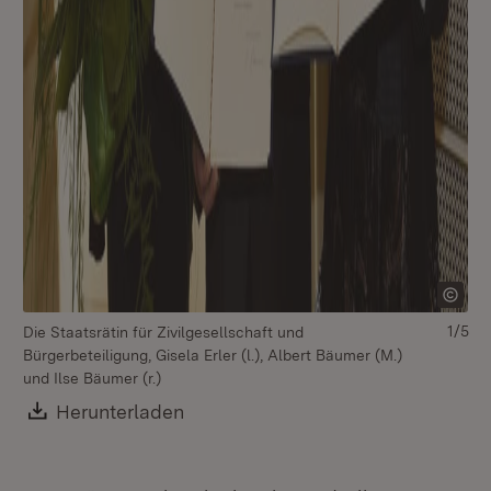
1/5
Die Staatsrätin für Zivilgesellschaft und
Die
Bürgerbeteiligung, Gisela Erler (l.), Albert Bäumer (M.)
Bür
und Ilse Bäumer (r.)
Download:
Herunterladen
(Öffnet in neuem Fenster)