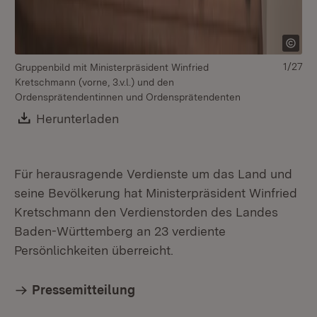
1/27
Gruppenbild mit Ministerpräsident Winfried
Mi
Kretschmann (vorne, 3.v.l.) und den
An
Ordensprätendentinnen und Ordensprätendenten
Download:
Herunterladen
(Öffnet in neuem Fenster)
Für herausragende Verdienste um das Land und
seine Bevölkerung hat Ministerpräsident Winfried
Kretschmann den Verdienstorden des Landes
Baden-Württemberg an 23 verdiente
Persönlichkeiten überreicht.
Pressemitteilung