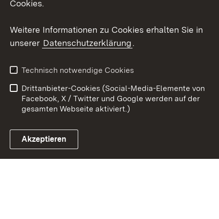
Cookies.
Youtube
Weitere Informationen zu Cookies erhalten Sie in
Zum 
unserer
Datenschutzerklärung
.
Kontakt
Datenschutz
Erklärung zur
Benutzungshinweise
Technisch notwendige Cookies
Barrierefreiheit
Drittanbieter-Cookies (Social-Media-Elemente von
Impressum
Cookies
Facebook, X / Twitter und Google werden auf der
gesamten Webseite aktiviert.)
Akzeptieren
Link zum Landesportal