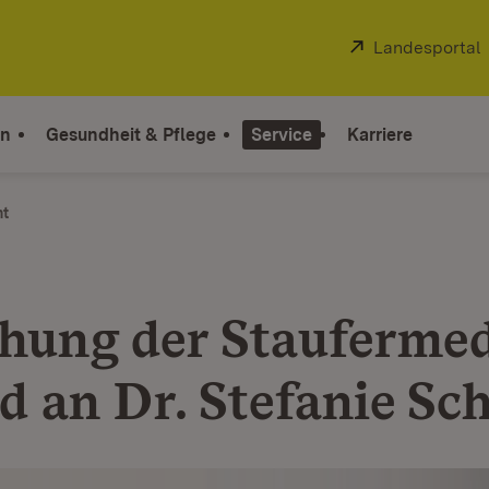
Extern:
Landesportal
on
Gesundheit & Pflege
Service
Karriere
ht
ihung der Staufermed
d an Dr. Stefanie Sc