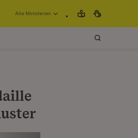
(Öffnet in neuem Fenster)
Alle Ministerien
aille
huster