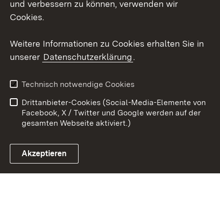
und verbessern zu können, verwenden wir
Cookies.
Youtube
Weitere Informationen zu Cookies erhalten Sie in
Zum 
unserer
Datenschutzerklärung
.
Kontakt
Datenschutz
Erklärung zur
Benutzungshinweise
Technisch notwendige Cookies
Barrierefreiheit
Drittanbieter-Cookies (Social-Media-Elemente von
Impressum
Cookies
Facebook, X / Twitter und Google werden auf der
gesamten Webseite aktiviert.)
Akzeptieren
Link zum Landesportal