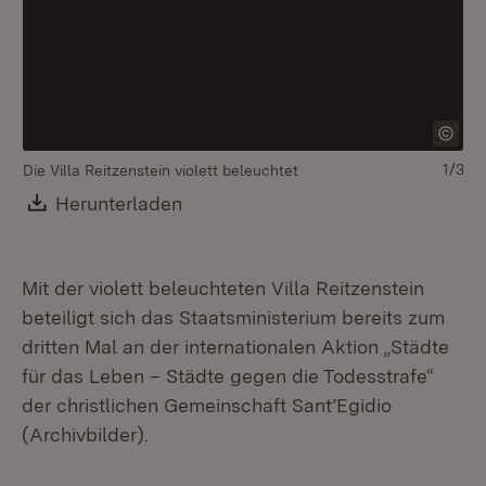
1/3
Die Villa Reitzenstein violett beleuchtet
Download:
Herunterladen
(Öffnet in neuem Fenster)
Mit der violett beleuchteten Villa Reitzenstein
beteiligt sich das Staatsministerium bereits zum
dritten Mal an der internationalen Aktion „Städte
für das Leben – Städte gegen die Todesstrafe“
Die
der christlichen Gemeinschaft Sant’Egidio
(Archivbilder).