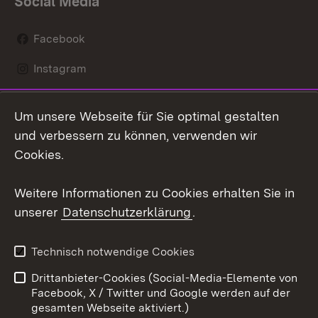
Social Media
Facebook
Instagram
LinkedIn
Um unsere Webseite für Sie optimal gestalten
Mastodon
und verbessern zu können, verwenden wir
Cookies.
Youtube
Weitere Informationen zu Cookies erhalten Sie in
Zum 
unserer
Datenschutzerklärung
.
Kontakt
Datenschutz
Erklärung zur
Benutzungshinweise
Technisch notwendige Cookies
Barrierefreiheit
Drittanbieter-Cookies (Social-Media-Elemente von
Impressum
Cookies
Facebook, X / Twitter und Google werden auf der
gesamten Webseite aktiviert.)