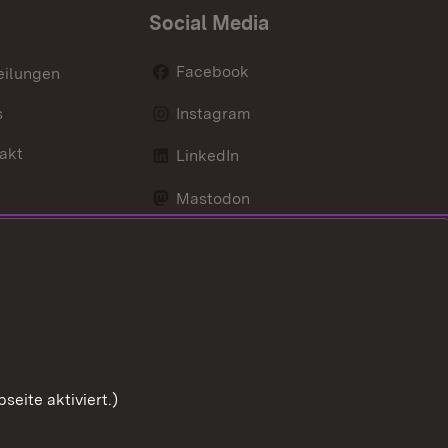
Social Media
Facebook
eilungen
s
Instagram
akt
LinkedIn
Mastodon
Youtube
eite aktiviert.)
Zum Sei