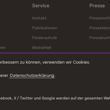
Service
Presse
Kontakt
Pressemitt
Publikationen
Pressefoto
Förderaufrufe
Pressekont
hen
Mediathek
t
Veranstaltungen
erbessern zu können, verwenden wir Cookies.
en
RSS
ement
serer
Datenschutzerklärung
.
 Pflege
ebook, X / Twitter und Google werden auf der gesamten Webs