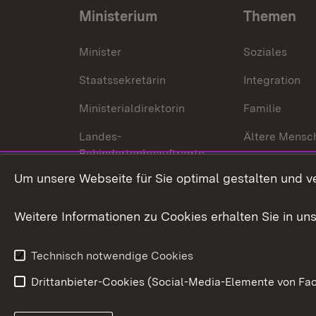
Ministerium
Themen
Minister
Soziales
Staatssekretärin
Integration
Ministerialdirektorin
Familie
Landes-
Ältere Mensc
Behindertenbeauftragte
Menschen mi
Um unsere Webseite für Sie optimal gestalten und v
Bürgerreferent
Behinderung
Karriere
Bürgerengag
Weitere Informationen zu Cookies erhalten Sie in un
Anfahrt
Gesundheit &
Technisch notwendige Cookies
Drittanbieter-Cookies (Social-Media-Elemente von Fac