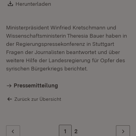
Mi
Download:
Herunterladen
(Öffnet in neuem Fenster)
Ministerpräsident Winfried Kretschmann und
Wissenschaftsministerin Theresia Bauer haben in
der Regierungspressekonferenz in Stuttgart
Fragen der Journalisten beantwortet und über
weitere Hilfe der Landesregierung für Opfer des
syrischen Bürgerkriegs berichtet.
Pressemitteilung
Zurück zur Übersicht
Zur Seite
1
Zur letzten Seite
2
Zurück
Weiter