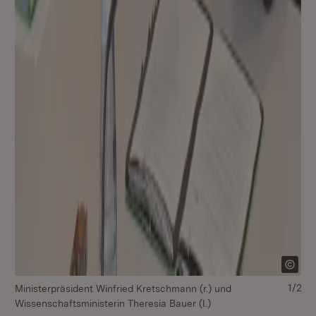
1/2
Ministerpräsident Winfried Kretschmann (r.) und
v.l
Wissenschaftsministerin Theresia Bauer (l.)
Wi