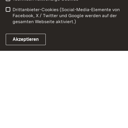
Barrierefreiheit
Drittanbieter-Cookies (Social-Media-Elemente von
Impressum
Cookies
Facebook, X / Twitter und Google werden auf der
gesamten Webseite aktiviert.)
Akzeptieren
Link zum Landesportal