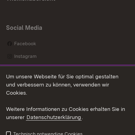
Social Media
Facebook
Instagram
LinkedIn
Um unsere Webseite für Sie optimal gestalten
Mastodon
und verbessern zu können, verwenden wir
Cookies.
Youtube
Weitere Informationen zu Cookies erhalten Sie in
Zum 
unserer
Datenschutzerklärung
.
Kontakt
Datenschutz
Erklärung zur
Benutzungshinweise
Technisch notwendige Cookies