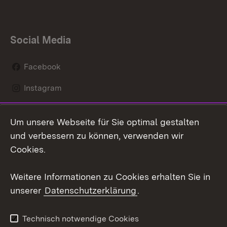
Social Media
Facebook
Instagram
LinkedIn
Um unsere Webseite für Sie optimal gestalten
Mastodon
und verbessern zu können, verwenden wir
Cookies.
Youtube
Weitere Informationen zu Cookies erhalten Sie in
Zum 
unserer
Datenschutzerklärung
.
Kontakt
Datenschutz
Erklärung zur
Benutzungshinweise
Technisch notwendige Cookies
Barrierefreiheit