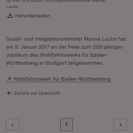
für BW) und Sozial- und Integrationsminister Manne
Lucha
Download:
Herunterladen
(Öffnet in neuem Fenster)
Sozial- und Integrationsminister Manne Lucha hat
am 9. Januar 2017 an der Feier zum 200-jährigen
Jubiläum des Wohlfahrtswerks für Baden-
Württemberg in Stuttgart teilgenommen.
Extern:
(Öffnet 
Wohlfahrtswerk für Baden-Württemberg
Zurück zur Übersicht
Zur letzten Seite
1
Zurück
Weiter