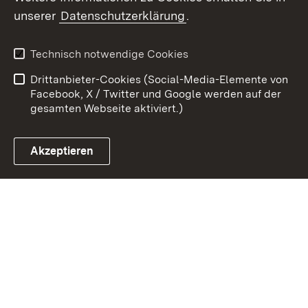
Zum 
unserer
Datenschutzerklärung
.
Kontakt
Datenschutz
Erklärung zur
Benutzungshinweise
Technisch notwendige Cookies
Barrierefreiheit
Drittanbieter-Cookies (Social-Media-Elemente von
Impressum
Cookies
Facebook, X / Twitter und Google werden auf der
gesamten Webseite aktiviert.)
Akzeptieren
Link zum Landesportal