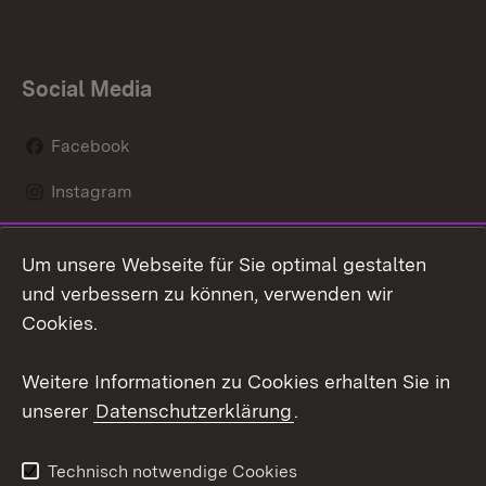
Social Media
Facebook
Instagram
LinkedIn
Um unsere Webseite für Sie optimal gestalten
Mastodon
und verbessern zu können, verwenden wir
Cookies.
Youtube
Weitere Informationen zu Cookies erhalten Sie in
Zum 
unserer
Datenschutzerklärung
.
Kontakt
Datenschutz
Erklärung zur
Benutzungshinweise
Technisch notwendige Cookies
Barrierefreiheit