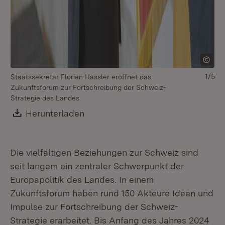
1/5
Staatssekretär Florian Hassler eröffnet das
Ho
Zukunftsforum zur Fortschreibung der Schweiz-
de
Strategie des Landes.
„B
Download:
Herunterladen
(Öffnet in neuem Fenster)
Die vielfältigen Beziehungen zur Schweiz sind
seit langem ein zentraler Schwerpunkt der
Europapolitik des Landes. In einem
Zukunftsforum haben rund 150 Akteure Ideen und
Impulse zur Fortschreibung der Schweiz-
Strategie erarbeitet. Bis Anfang des Jahres 2024