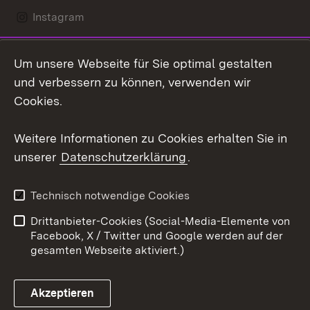
Instagram
LinkedIn
Um unsere Webseite für Sie optimal gestalten
Mastodon
und verbessern zu können, verwenden wir
Cookies.
Youtube
Weitere Informationen zu Cookies erhalten Sie in
Zum 
unserer
Datenschutzerklärung
.
Kontakt
Datenschutz
Erklärung zur
Benutzungshinweise
Technisch notwendige Cookies
Barrierefreiheit
Drittanbieter-Cookies (Social-Media-Elemente von
Impressum
Cookies
Facebook, X / Twitter und Google werden auf der
gesamten Webseite aktiviert.)
Akzeptieren
Link zum Landesportal