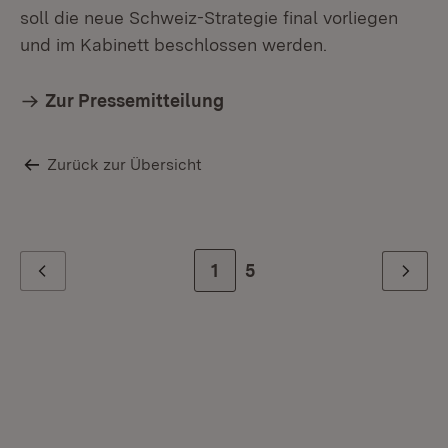
soll die neue Schweiz-Strategie final vorliegen
und im Kabinett beschlossen werden.
Zur Pressemitteilung
Zurück zur Übersicht
Zur Seite
1
Zur letzten Seite
5
Zurück
Weiter