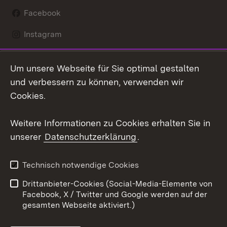
Facebook
Instagram
LinkedIn
Um unsere Webseite für Sie optimal gestalten
Mastodon
und verbessern zu können, verwenden wir
Cookies.
Youtube
Weitere Informationen zu Cookies erhalten Sie in
Zum 
unserer
Datenschutzerklärung
.
Kontakt
Datenschutz
Erklärung zur
Benutzungshinweise
Technisch notwendige Cookies
Barrierefreiheit
Drittanbieter-Cookies (Social-Media-Elemente von
Impressum
Cookies
Facebook, X / Twitter und Google werden auf der
gesamten Webseite aktiviert.)