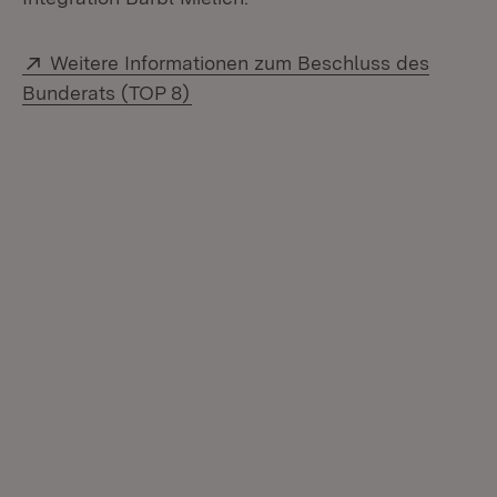
Extern:
Weitere Informationen zum Beschluss des
(Öffnet in neuem Fenster)
Bunderats (TOP 8)