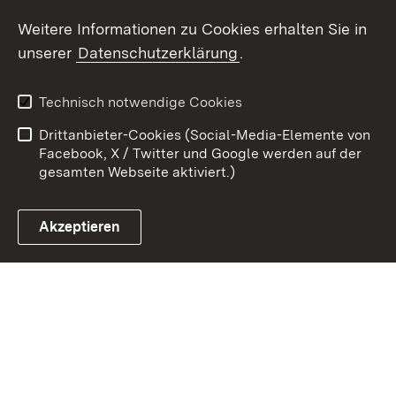
Weitere Informationen zu Cookies erhalten Sie in
Zum 
unserer
Datenschutzerklärung
.
Kontakt
Datenschutz
Erklärung zur
Benutzungshinweise
Technisch notwendige Cookies
Barrierefreiheit
Drittanbieter-Cookies (Social-Media-Elemente von
Impressum
Cookies
Facebook, X / Twitter und Google werden auf der
gesamten Webseite aktiviert.)
Akzeptieren
Link zum Landesportal