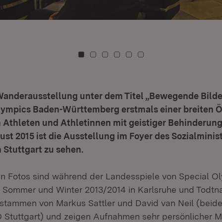
Zu Kachel: 0
Zu Kachel: 1
Zu Kachel: 2
Zu Kachel: 3
Zu Kachel: 4
Zu Kachel: 5
Wanderausstellung unter dem Titel „Bewegende Bilder 
lympics Baden-Württemberg erstmals einer breiten Ö
Athleten und Athletinnen mit geistiger Behinderung.
ust 2015 ist die Ausstellung im Foyer des Sozialmini
 Stuttgart zu sehen.
en Fotos sind während der Landesspiele von Special O
 Sommer und Winter 2013/2014 in Karlsruhe und Todtn
 stammen von Markus Sattler und David van Neil (beid
tuttgart) und zeigen Aufnahmen sehr persönlicher 