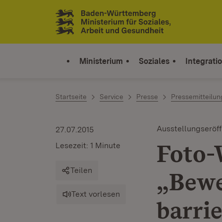
Zum Inhalt springen
Link zur Startseite
Ministerium
Soziales
Integrati
Startseite
Service
Presse
Pressemitteilu
Ausstellungseröf
27.07.2015
Foto-
Lesezeit: 1 Minute
Teilen
„Bewe
Text vorlesen
barrie