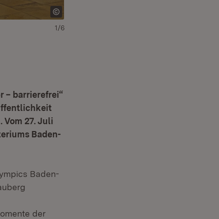
1/6
Ministerialdirektor Jürgen Lämmle begrüßt das 
– barrierefrei“
ffentlichkeit
 Vom 27. Juli
steriums Baden-
lympics Baden-
auberg
e
Momente der