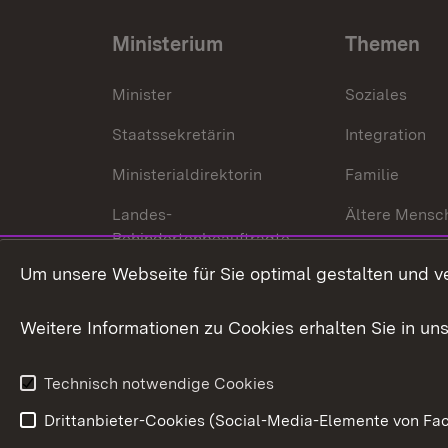
Ministerium
Themen
Minister
Soziales
Staatssekretärin
Integration
Ministerialdirektorin
Familie
Landes-
Ältere Mensc
Behindertenbeauftragte
Menschen mi
Um unsere Webseite für Sie optimal gestalten und v
Bürgerreferent
Behinderung
Karriere
Bürgerengag
Weitere Informationen zu Cookies erhalten Sie in un
Anfahrt
Gesundheit &
Technisch notwendige Cookies
Drittanbieter-Cookies (Social-Media-Elemente von Fac