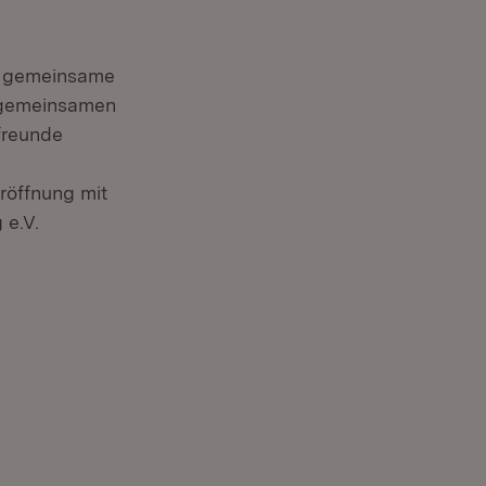
ie gemeinsame
 gemeinsamen
freunde
röffnung mit
 e.V.
 Fenster)