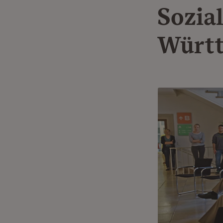
Sozia
Würt