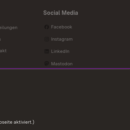
Social Media
Facebook
eilungen
s
Instagram
akt
LinkedIn
Mastodon
Youtube
eite aktiviert.)
Zum Sei