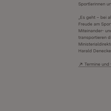
Sportlerinnen un
„Es geht – bei 
Freude am Spor
Miteinander- un
transportieren d
Ministerialdire
Harald Denecken
Extern:
Termine und 