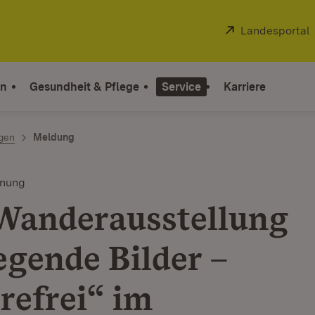
Extern:
Landesportal
on
Gesundheit & Pflege
Service
Karriere
ngen
Meldung
fnung
Wanderausstellung
gende Bilder –
refrei“ im