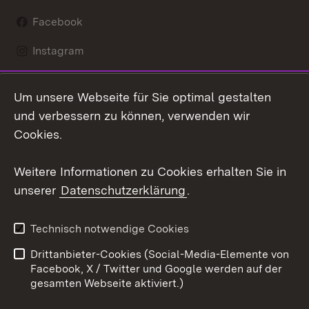
Facebook
Instagram
LinkedIn
Um unsere Webseite für Sie optimal gestalten
Mastodon
und verbessern zu können, verwenden wir
Cookies.
Youtube
Weitere Informationen zu Cookies erhalten Sie in
Zum 
unserer
Datenschutzerklärung
.
Kontakt
Datenschutz
Erklärung zur
Benutzungshinweise
Technisch notwendige Cookies
Barrierefreiheit
Drittanbieter-Cookies (Social-Media-Elemente von
Impressum
Cookies
Facebook, X / Twitter und Google werden auf der
gesamten Webseite aktiviert.)