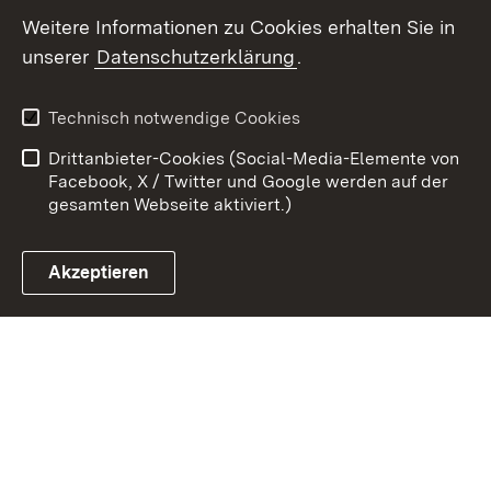
Weitere Informationen zu Cookies erhalten Sie in
Zum 
unserer
Datenschutzerklärung
.
Kontakt
Datenschutz
Erklärung zur
Benutzungshinweise
Technisch notwendige Cookies
Barrierefreiheit
Drittanbieter-Cookies (Social-Media-Elemente von
Impressum
Cookies
Facebook, X / Twitter und Google werden auf der
gesamten Webseite aktiviert.)
Akzeptieren
Link zum Landesportal