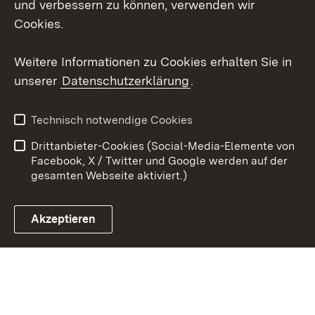
und verbessern zu können, verwenden wir
Cookies.
Youtube
Weitere Informationen zu Cookies erhalten Sie in
Zum 
unserer
Datenschutzerklärung
.
Kontakt
Datenschutz
Erklärung zur
Benutzungshinweise
Technisch notwendige Cookies
Barrierefreiheit
Drittanbieter-Cookies (Social-Media-Elemente von
Impressum
Cookies
Facebook, X / Twitter und Google werden auf der
gesamten Webseite aktiviert.)
Akzeptieren
Link zum Landesportal