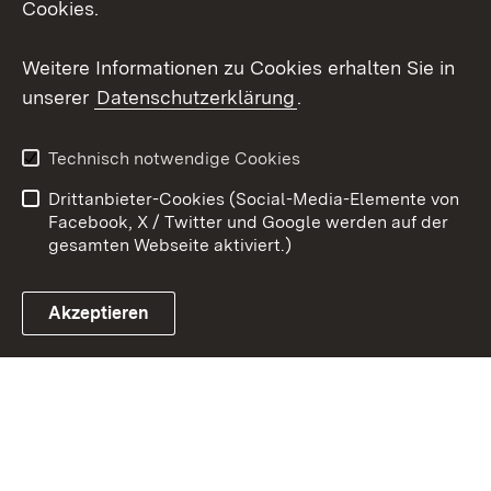
Cookies.
Youtube
Weitere Informationen zu Cookies erhalten Sie in
Zum 
unserer
Datenschutzerklärung
.
Kontakt
Datenschutz
Erklärung zur
Benutzungshinweise
Technisch notwendige Cookies
Barrierefreiheit
Drittanbieter-Cookies (Social-Media-Elemente von
Impressum
Cookies
Facebook, X / Twitter und Google werden auf der
gesamten Webseite aktiviert.)
Akzeptieren
Link zum Landesportal