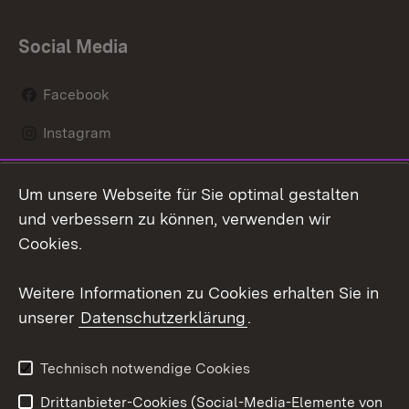
Social Media
Facebook
Instagram
LinkedIn
Um unsere Webseite für Sie optimal gestalten
Mastodon
und verbessern zu können, verwenden wir
Cookies.
Youtube
Weitere Informationen zu Cookies erhalten Sie in
Zum 
unserer
Datenschutzerklärung
.
Kontakt
Datenschutz
Erklärung zur
Benutzungshinweise
Technisch notwendige Cookies
Barrierefreiheit
Drittanbieter-Cookies (Social-Media-Elemente von
Impressum
Cookies