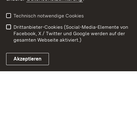
Kontakt
Datenschutz
Erklärung zur
Benutzungshinweise
Technisch notwendige Cookies
Barrierefreiheit
Drittanbieter-Cookies (Social-Media-Elemente von
Impressum
Cookies
Facebook, X / Twitter und Google werden auf der
gesamten Webseite aktiviert.)
Akzeptieren
Link zum Landesportal