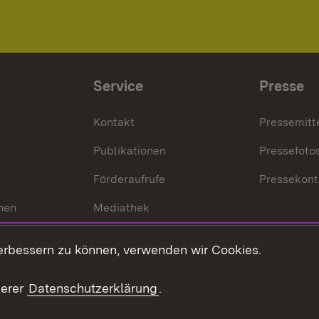
Service
Presse
Kontakt
Pressemitt
Publikationen
Pressefoto
Förderaufrufe
Pressekont
hen
Mediathek
t
Veranstaltungen
erbessern zu können, verwenden wir Cookies.
en
RSS
ement
serer
Datenschutzerklärung
.
 Pflege