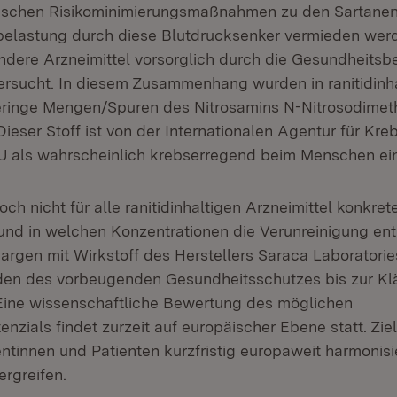
äischen Risikominimierungsmaßnahmen zu den Sartanen
belastung durch diese Blutdrucksenker vermieden werd
ndere Arzneimittel vorsorglich durch die Gesundheitsb
ersucht. In diesem Zusammenhang wurden in ranitidinh
geringe Mengen/Spuren des Nitrosamins N-Nitrosodime
ieser Stoff ist von der Internationalen Agentur für Kr
 als wahrscheinlich krebserregend beim Menschen ein
och nicht für alle ranitidinhaltigen Arzneimittel konkre
und in welchen Konzentrationen die Verunreinigung enth
argen mit Wirkstoff des Herstellers Saraca Laboratorie
den des vorbeugenden Gesundheitsschutzes bis zur Kl
Eine wissenschaftliche Bewertung des möglichen
zials findet zurzeit auf europäischer Ebene statt. Ziel
ntinnen und Patienten kurzfristig europaweit harmonisi
rgreifen.