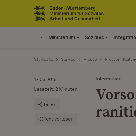
Zum Inhalt springen
Link zur Startseite
Ministerium
Soziales
Integrati
Startseite
Service
Presse
Pressemitteilu
Information
17.09.2019
Vorso
Lesezeit: 2 Minuten
Teilen
ranit
Text vorlesen