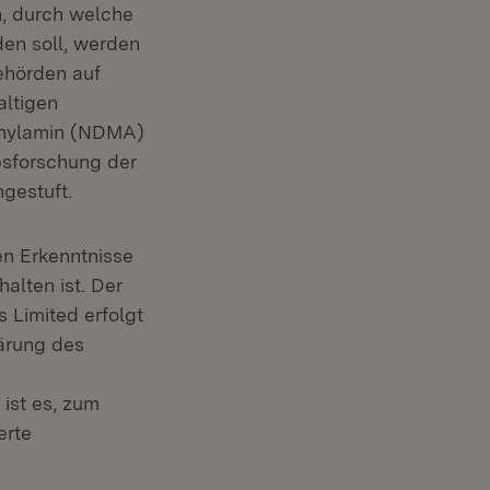
, durch welche
en soll, werden
ehörden auf
altigen
thylamin (NDMA)
ebsforschung der
gestuft.
ten Erkenntnisse
alten ist. Der
s Limited erfolgt
ärung des
 ist es, zum
erte