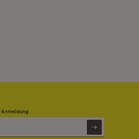
er-Anmeldung
Newsletter 