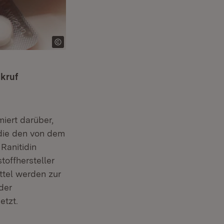
ckruf
iert darüber,
 die den von dem
 Ranitidin
toffhersteller
ttel werden zur
der
etzt.