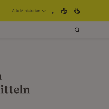
(Öffnet in neuem Fenster)
Alle Ministerien
n
itteln