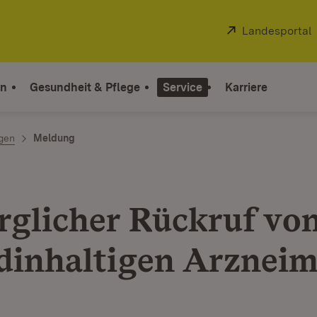
Extern:
Landesportal
on
Gesundheit & Pflege
Service
Karriere
ngen
Meldung
rglicher Rückruf vo
idinhaltigen Arzneim