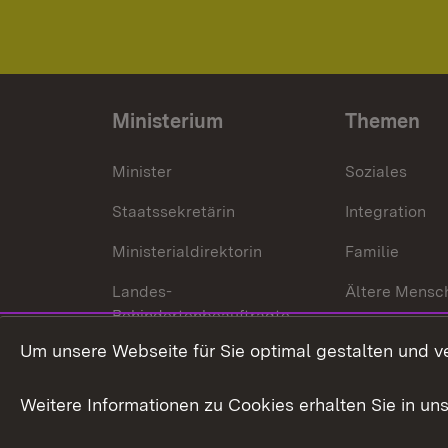
Ministerium
Themen
Minister
Soziales
Staatssekretärin
Integration
Ministerialdirektorin
Familie
Landes-
Ältere Mensc
Behindertenbeauftragte
Menschen mi
Um unsere Webseite für Sie optimal gestalten und v
Bürgerreferent
Behinderung
Karriere
Bürgerengag
Weitere Informationen zu Cookies erhalten Sie in un
Anfahrt
Gesundheit &