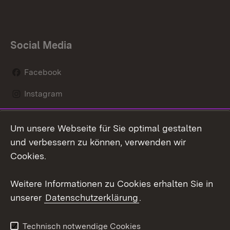
Social Media
Facebook
Instagram
LinkedIn
Um unsere Webseite für Sie optimal gestalten
Mastodon
und verbessern zu können, verwenden wir
Cookies.
Youtube
Weitere Informationen zu Cookies erhalten Sie in
Zum 
unserer
Datenschutzerklärung
.
Kontakt
Datenschutz
Erklärung zur
Benutzungshinweise
Technisch notwendige Cookies