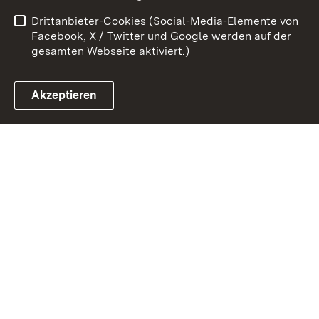
Barrierefreiheit
Drittanbieter-Cookies (Social-Media-Elemente von
Impressum
Cookies
Facebook, X / Twitter und Google werden auf der
gesamten Webseite aktiviert.)
Akzeptieren
Link zum Landesportal