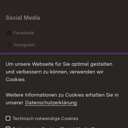
Social Media
Facebook
Instagram
LinkedIn
Um unsere Webseite für Sie optimal gestalten
Mastodon
und verbessern zu können, verwenden wir
Cookies.
Youtube
Weitere Informationen zu Cookies erhalten Sie in
Zum 
unserer
Datenschutzerklärung
.
Kontakt
Datenschutz
Erklärung zur
Benutzungshinweise
Technisch notwendige Cookies
Barrierefreiheit