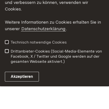
und verbessern zu können, verwenden wir
Youtube
Cookies.
Zum 
Weitere Informationen zu Cookies erhalten Sie in
Kontakt
Datenschutz
unserer
Datenschutzerklärung
.
Erklärung zur
Benutzungshinweise
Barrierefreiheit
Technisch notwendige Cookies
Impressum
Cookies
Drittanbieter-Cookies (Social-Media-Elemente von
Facebook, X / Twitter und Google werden auf der
gesamten Webseite aktiviert.)
Link zum Landesportal
Akzeptieren